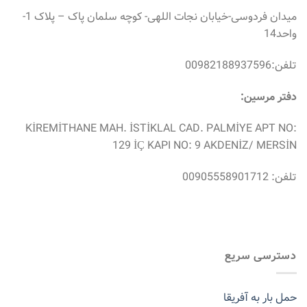
میدان فردوسی-خیابان نجات اللهی- کوچه سلمان پاک – پلاک 1-
واحد14
تلفن:00982188937596
دفتر مرسین:
KİREMİTHANE MAH. İSTİKLAL CAD. PALMİYE APT NO:
129 İÇ KAPI NO: 9 AKDENİZ/ MERSİN
تلفن: 00905558901712
دسترسی سریع
حمل بار به آفریقا