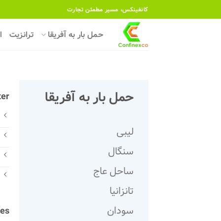
رش
کانفینکس، مسیر مطمئن تجارت
ه
حتوا
حمل بار به آفریقا
ترانزیت
ا
حمل بار به آفریقا
er
لیبی
سنگال
ساحل عاج
تانزانیا
سودان
es