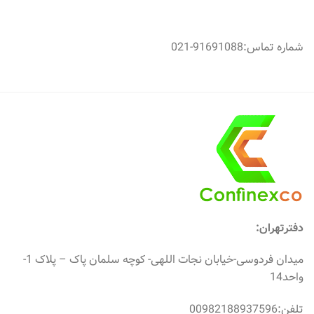
شماره تماس:91691088-021
دفترتهران:
میدان فردوسی-خیابان نجات اللهی- کوچه سلمان پاک – پلاک 1-
واحد14
تلفن:00982188937596