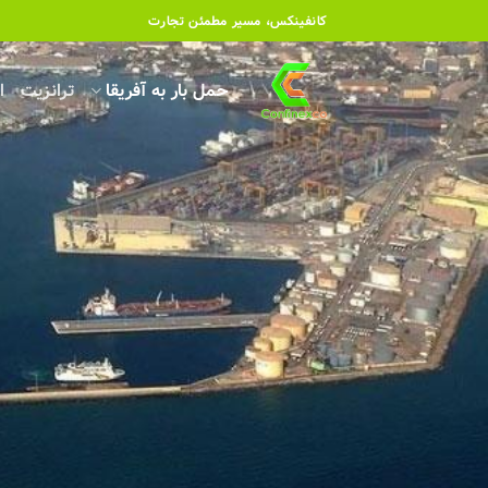
رش
کانفینکس، مسیر مطمئن تجارت
ه
حتوا
حمل بار به آفریقا
ترانزیت
ا