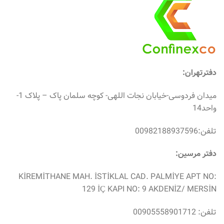
دفترتهران:
میدان فردوسی-خیابان نجات اللهی- کوچه سلمان پاک – پلاک 1-
واحد14
تلفن:00982188937596
دفتر مرسین:
KİREMİTHANE MAH. İSTİKLAL CAD. PALMİYE APT NO:
129 İÇ KAPI NO: 9 AKDENİZ/ MERSİN
تلفن: 00905558901712