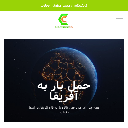
رش
کانفینکس، مسیر مطمئن تجارت
ه
حتوا
حمل بار به
آفریقا
همه چیز را در مورد حمل کالا و بار به قاره آفریقا، در اینجا
بخوانید